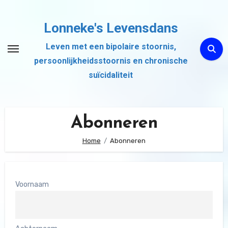
Ga
naar
Lonneke's Levensdans
de
Leven met een bipolaire stoornis,
inhoud
persoonlijkheidsstoornis en chronische
suïcidaliteit
Abonneren
Home
Abonneren
Voornaam