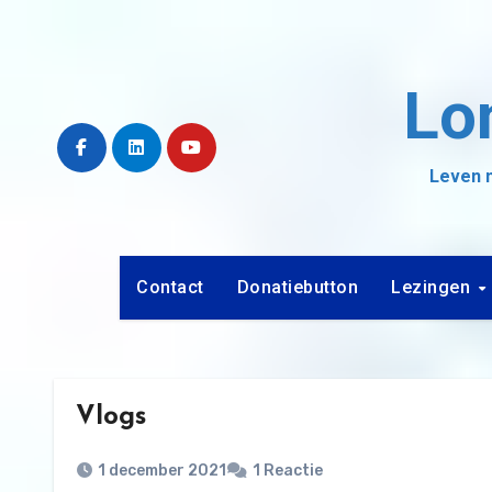
Ga
naar
de
Lo
inhoud
Leven m
Contact
Donatiebutton
Lezingen
Vlogs
1 december 2021
1 Reactie