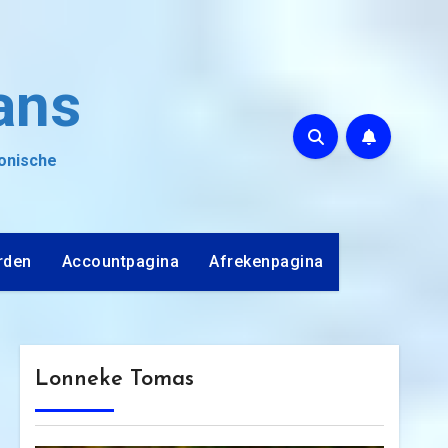
ans
ronische
rden
Accountpagina
Afrekenpagina
Lonneke Tomas