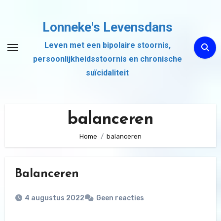
Ga
naar
Lonneke's Levensdans
de
Leven met een bipolaire stoornis,
inhoud
persoonlijkheidsstoornis en chronische
suïcidaliteit
balanceren
Home
balanceren
Balanceren
4 augustus 2022
Geen reacties