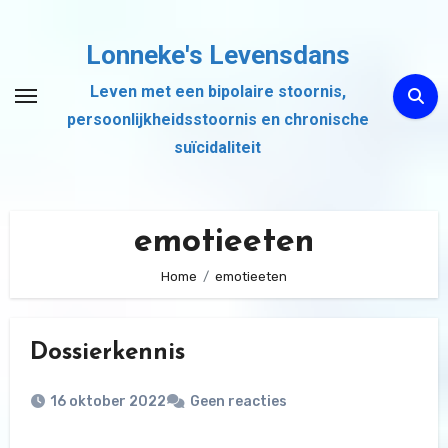
Ga
naar
Lonneke's Levensdans
de
Leven met een bipolaire stoornis,
inhoud
persoonlijkheidsstoornis en chronische
suïcidaliteit
emotieeten
Home
emotieeten
Dossierkennis
16 oktober 2022
Geen reacties