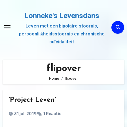
Ga
naar
Lonneke's Levensdans
de
Leven met een bipolaire stoornis,
inhoud
persoonlijkheidsstoornis en chronische
suïcidaliteit
flipover
Home
flipover
'Project Leven'
31 juli 2019
1 Reactie