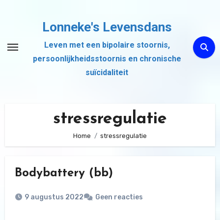
Ga
naar
Lonneke's Levensdans
de
Leven met een bipolaire stoornis,
inhoud
persoonlijkheidsstoornis en chronische
suïcidaliteit
stressregulatie
Home
stressregulatie
Bodybattery (bb)
9 augustus 2022
Geen reacties