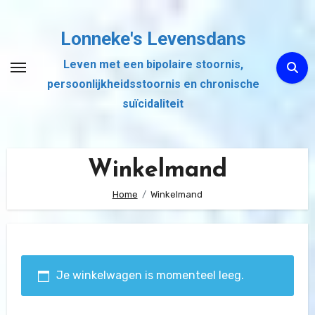
Ga
naar
Lonneke's Levensdans
de
Leven met een bipolaire stoornis,
inhoud
persoonlijkheidsstoornis en chronische
suïcidaliteit
Winkelmand
Home
Winkelmand
Je winkelwagen is momenteel leeg.