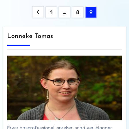
Berichten
1
…
8
9
paginering
Lonneke Tomas
Ervaringsprofessional: spreker, schrijver, blogger.