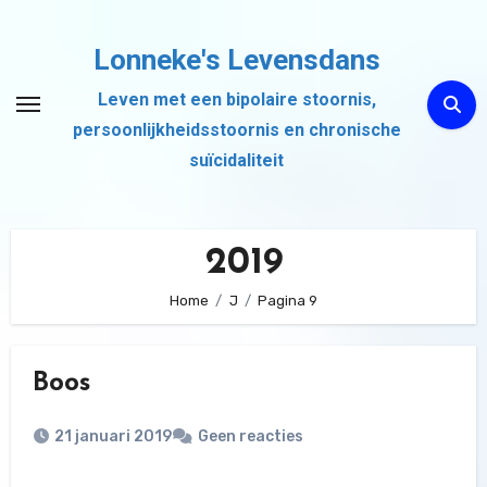
Ga
naar
Lonneke's Levensdans
de
Leven met een bipolaire stoornis,
inhoud
persoonlijkheidsstoornis en chronische
suïcidaliteit
2019
Home
J
Pagina 9
Boos
21 januari 2019
Geen reacties