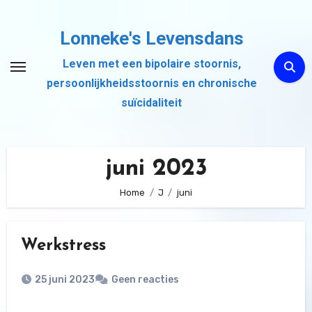
Ga
naar
Lonneke's Levensdans
de
Leven met een bipolaire stoornis,
inhoud
persoonlijkheidsstoornis en chronische
suïcidaliteit
juni 2023
Home
J
juni
Werkstress
25 juni 2023
Geen reacties