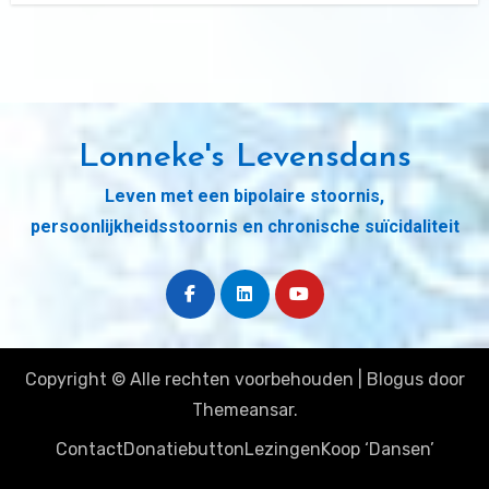
Lonneke's Levensdans
Leven met een bipolaire stoornis,
persoonlijkheidsstoornis en chronische suïcidaliteit
Copyright © Alle rechten voorbehouden
|
Blogus
door
Themeansar
.
Contact
Donatiebutton
Lezingen
Koop ‘Dansen’