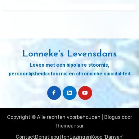
Lonneke's Levensdans
Leven met een bipolaire stoornis,
persoonlijkheidsstoornis en chronische suïcidaliteit
Copyright © Alle rechten voorbehouden
|
Blogus
door
Themeansar
.
Contact
Donatiebutton
Lezingen
Koop ‘Dansen’