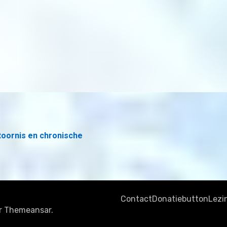
toornis en chronische
Contact
Donatiebutton
Lezi
r
Themeansar
.