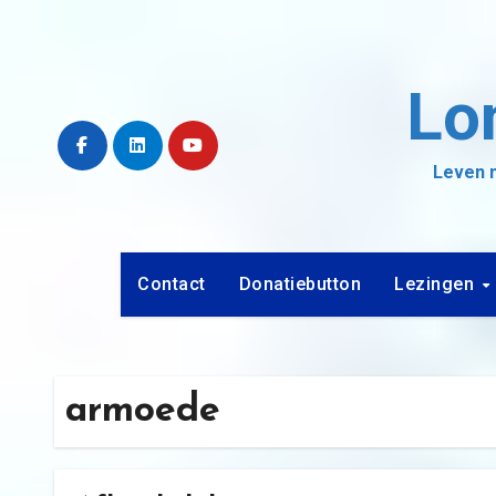
Ga
naar
de
Lo
inhoud
Leven m
Contact
Donatiebutton
Lezingen
armoede