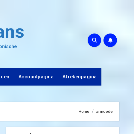
ans
ronische
rden
Accountpagina
Afrekenpagina
Home
armoede