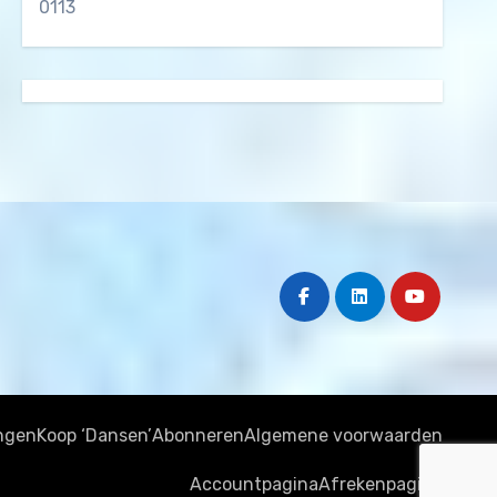
0113
ngen
Koop ‘Dansen’
Abonneren
Algemene voorwaarden
Accountpagina
Afrekenpagina