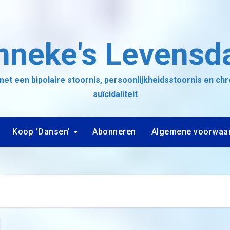
nneke's Levensd
et een bipolaire stoornis, persoonlijkheidsstoornis en ch
suïcidaliteit
Koop ‘Dansen’
Abonneren
Algemene voorwaa