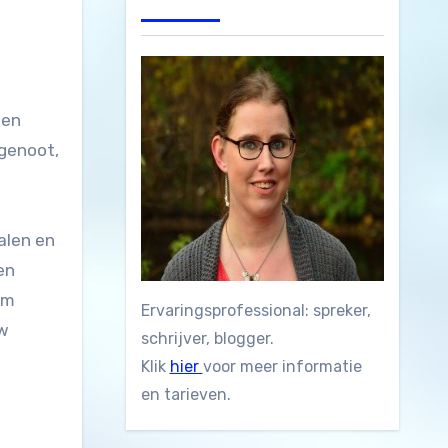
tgenoot,
alen en
en
am
Ervaringsprofessional: spreker,
uw
schrijver, blogger.
Klik
hier
voor meer informatie
en tarieven.