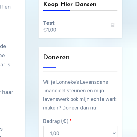
Koop Hier Dansen
lf en
Test
€
1,00
 de
oe
Doneren
ar is
Wil je Lonneke’s Levensdans
financieel steunen en mijn
r haar
levenswerk ook mijn echte werk
maken? Doneer dan nu:
Bedrag (
€
)
*
is