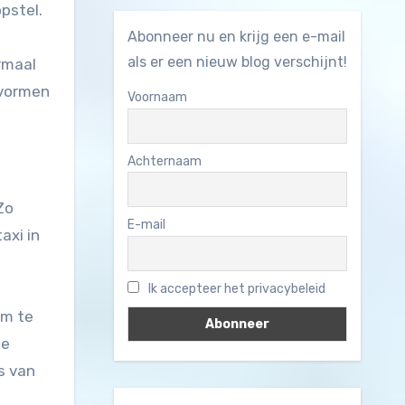
pstel.
Abonneer nu en krijg een e-mail
als er een nieuw blog verschijnt!
rmaal
 vormen
Voornaam
Achternaam
Zo
E-mail
axi in
Ik accepteer het privacybeleid
om te
de
s van