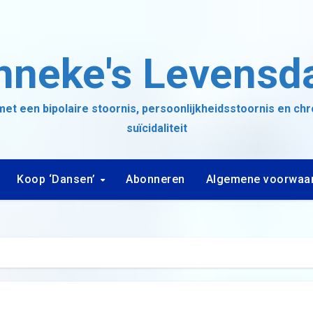
nneke's Levensd
et een bipolaire stoornis, persoonlijkheidsstoornis en ch
suïcidaliteit
Koop ‘Dansen’
Abonneren
Algemene voorwaa