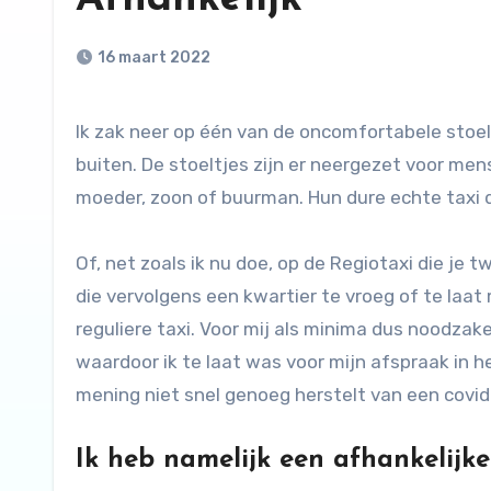
16 maart 2022
Ik zak neer op één van de oncomfortabele stoeltjes in de ruimte tussen de grote hal van het ziekenhuis en
buiten. De stoeltjes zijn er neergezet voor me
moeder, zoon of buurman. Hun dure echte taxi di
Of, net zoals ik nu doe, op de Regiotaxi die je
die vervolgens een kwartier te vroeg of te laat 
reguliere taxi. Voor mij als minima dus noodzak
waardoor ik te laat was voor mijn afspraak in he
mening niet snel genoeg herstelt van een covid-
Ik heb namelijk een afhankelijke