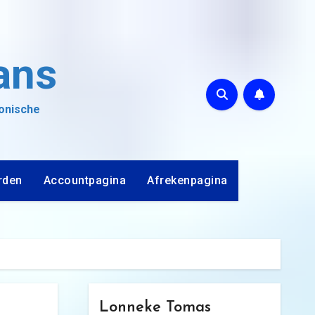
ans
ronische
rden
Accountpagina
Afrekenpagina
Lonneke Tomas