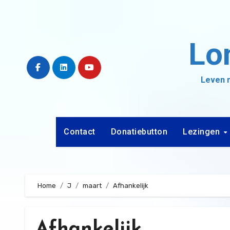
Ga
naar
de
Lo
inhoud
Leven m
Contact
Donatiebutton
Lezingen
Home
J
maart
Afhankelijk
Afhankelijk