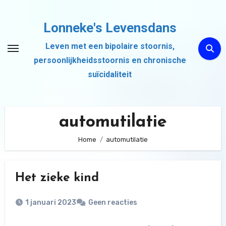
Ga
naar
Lonneke's Levensdans
de
Leven met een bipolaire stoornis,
inhoud
persoonlijkheidsstoornis en chronische
suïcidaliteit
automutilatie
Home
automutilatie
Het zieke kind
1 januari 2023
Geen reacties