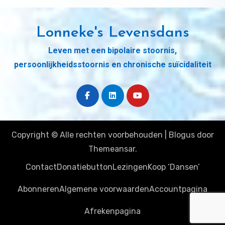
Lonneke's Levensdans
Leven met een bipolaire stoornis,
persoonlijkheidsstoornis en chronische suïcidaliteit
Copyright © Alle rechten voorbehouden
|
Blogus
door
Themeansar
.
Contact
Donatiebutton
Lezingen
Koop ‘Dansen’
Abonneren
Algemene voorwaarden
Accountpagina
Afrekenpagina