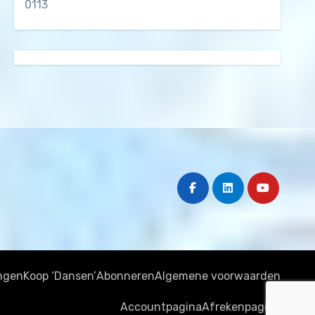
0113
ngen
Koop ‘Dansen’
Abonneren
Algemene voorwaarden
Accountpagina
Afrekenpagina