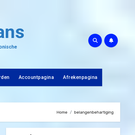
ans
ronische
rden
Accountpagina
Afrekenpagina
Home
belangenbehartiging