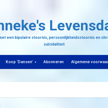
nneke's Levensd
et een bipolaire stoornis, persoonlijkheidsstoornis en ch
suïcidaliteit
Koop ‘Dansen’
Abonneren
Algemene voorwaa