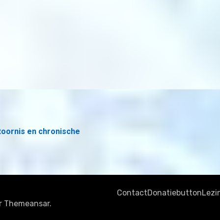
toornis en chronische
Contact
Donatiebutton
Lezi
r
Themeansar
.