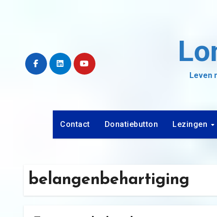
Ga
naar
de
Lo
inhoud
Leven m
Contact
Donatiebutton
Lezingen
belangenbehartiging