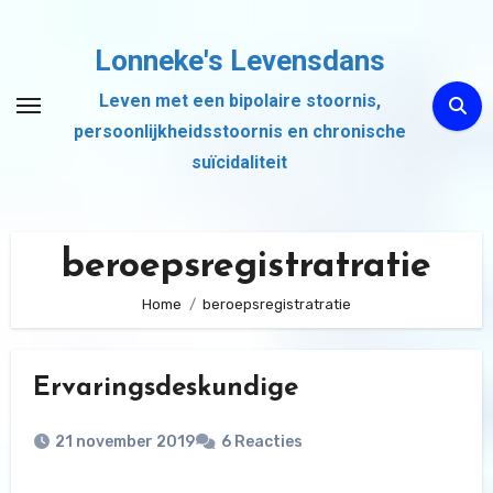
Ga
naar
Lonneke's Levensdans
de
Leven met een bipolaire stoornis,
inhoud
persoonlijkheidsstoornis en chronische
suïcidaliteit
beroepsregistratratie
Home
beroepsregistratratie
Ervaringsdeskundige
21 november 2019
6 Reacties