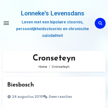
Ga
naar
Lonneke's Levensdans
de
Leven met een bipolaire stoornis,
inhoud
persoonlijkheidsstoornis en chronische
suïcidaliteit
Cronseteyn
Home
Cronseteyn
Biesbosch
24 augustus 2019
Geen reacties