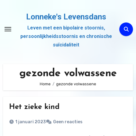
Ga
naar
Lonneke's Levensdans
de
Leven met een bipolaire stoornis,
inhoud
persoonlijkheidsstoornis en chronische
suïcidaliteit
gezonde volwassene
Home
gezonde volwassene
Het zieke kind
1 januari 2023
Geen reacties