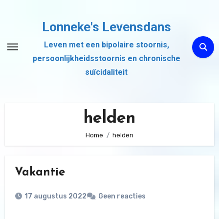
Ga
naar
Lonneke's Levensdans
de
Leven met een bipolaire stoornis,
inhoud
persoonlijkheidsstoornis en chronische
suïcidaliteit
helden
Home
helden
Vakantie
17 augustus 2022
Geen reacties