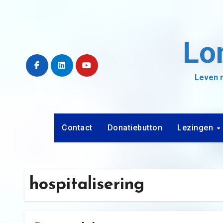
Ga
naar
de
Lo
inhoud
Leven m
Contact
Donatiebutton
Lezingen
hospitalisering