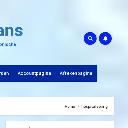
ans
ronische
rden
Accountpagina
Afrekenpagina
Home
hospitalisering