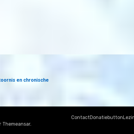
toornis en chronische
Contact
Donatiebutton
Lezi
r
Themeansar
.