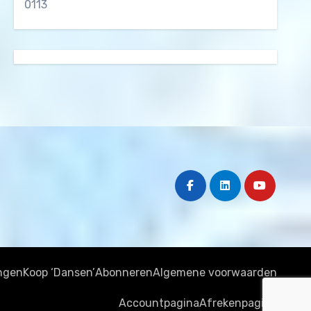
0113
ngen
Koop ‘Dansen’
Abonneren
Algemene voorwaarden
Accountpagina
Afrekenpagina