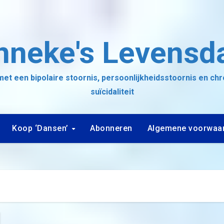
nneke's Levensd
et een bipolaire stoornis, persoonlijkheidsstoornis en ch
suïcidaliteit
Koop ‘Dansen’
Abonneren
Algemene voorwaa