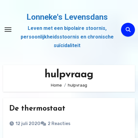
Ga
naar
Lonneke's Levensdans
de
Leven met een bipolaire stoornis,
inhoud
persoonlijkheidsstoornis en chronische
suïcidaliteit
hulpvraag
Home
hulpvraag
De thermostaat
12 juli 2020
2 Reacties