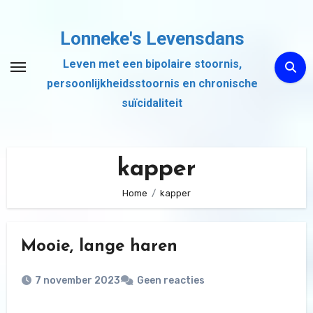
Ga
naar
Lonneke's Levensdans
de
Leven met een bipolaire stoornis,
inhoud
persoonlijkheidsstoornis en chronische
suïcidaliteit
kapper
Home
kapper
Mooie, lange haren
7 november 2023
Geen reacties