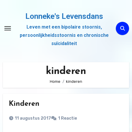
Ga
naar
Lonneke's Levensdans
de
Leven met een bipolaire stoornis,
inhoud
persoonlijkheidsstoornis en chronische
suïcidaliteit
kinderen
Home
kinderen
Kinderen
11 augustus 2017
1 Reactie