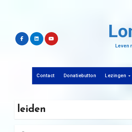
Ga
naar
de
Lo
inhoud
Leven m
Contact
Donatiebutton
Lezingen
leiden