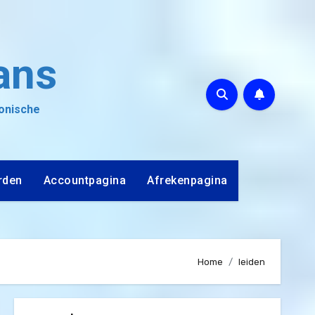
ans
ronische
rden
Accountpagina
Afrekenpagina
Home
leiden