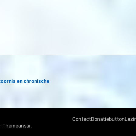
toornis en chronische
Contact
Donatiebutton
Lezi
r
Themeansar
.