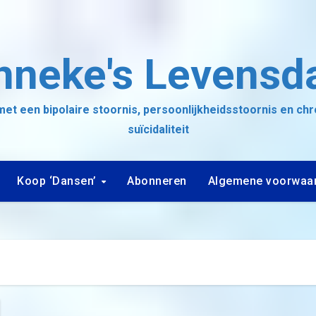
nneke's Levensd
et een bipolaire stoornis, persoonlijkheidsstoornis en ch
suïcidaliteit
Koop ‘Dansen’
Abonneren
Algemene voorwaa