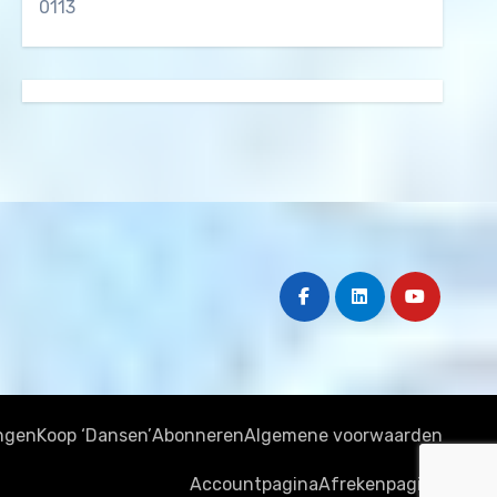
0113
ngen
Koop ‘Dansen’
Abonneren
Algemene voorwaarden
Accountpagina
Afrekenpagina