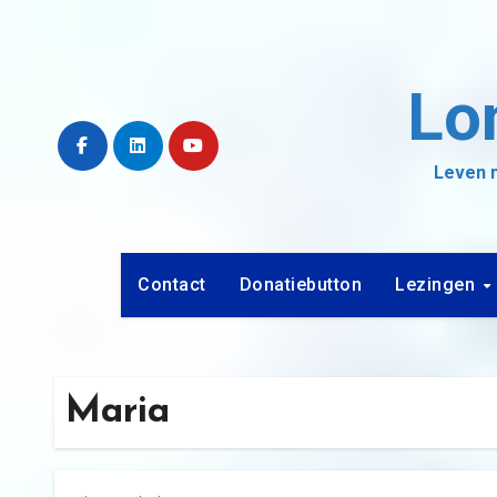
Ga
naar
de
Lo
inhoud
Leven m
Contact
Donatiebutton
Lezingen
Maria