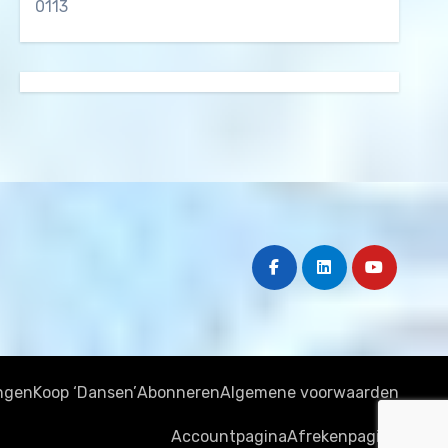
0113
ngen
Koop ‘Dansen’
Abonneren
Algemene voorwaarden
Accountpagina
Afrekenpagina