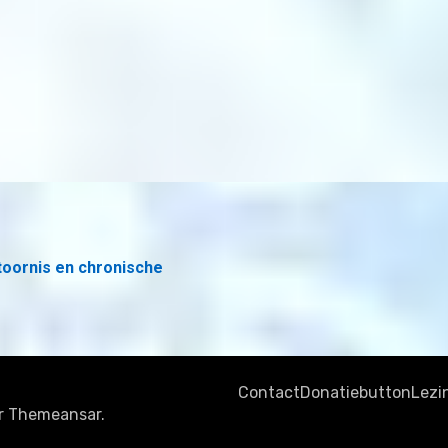
toornis en chronische
Contact
Donatiebutton
Lezi
r
Themeansar
.