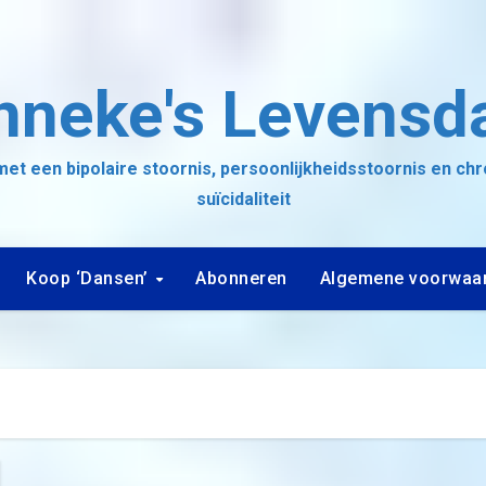
nneke's Levensd
et een bipolaire stoornis, persoonlijkheidsstoornis en ch
suïcidaliteit
Koop ‘Dansen’
Abonneren
Algemene voorwaa