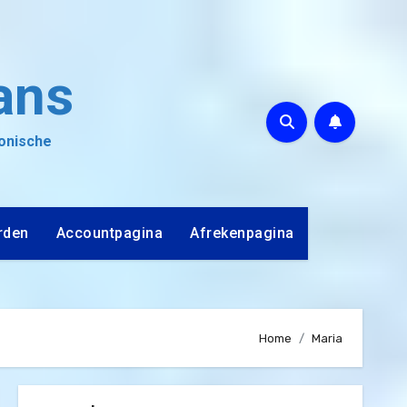
ans
ronische
rden
Accountpagina
Afrekenpagina
Home
Maria