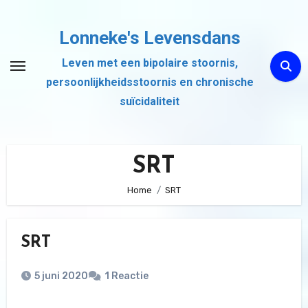
Ga
naar
Lonneke's Levensdans
de
Leven met een bipolaire stoornis,
inhoud
persoonlijkheidsstoornis en chronische
suïcidaliteit
SRT
Home
SRT
SRT
5 juni 2020
1 Reactie