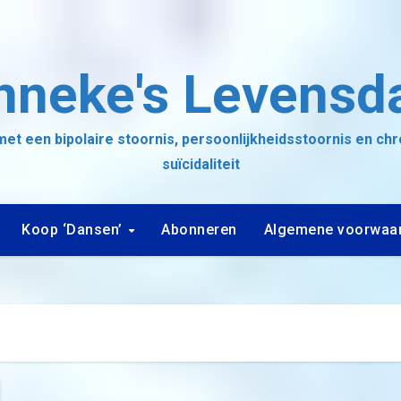
nneke's Levensd
et een bipolaire stoornis, persoonlijkheidsstoornis en ch
suïcidaliteit
Koop ‘Dansen’
Abonneren
Algemene voorwaa