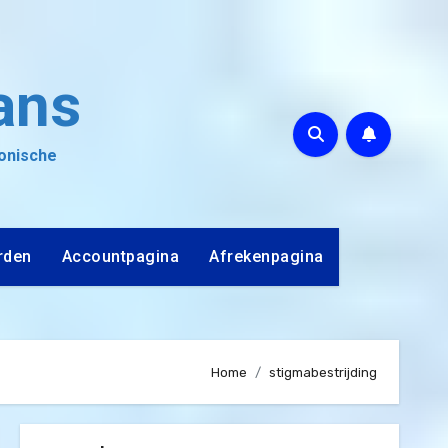
ans
ronische
rden
Accountpagina
Afrekenpagina
Home
stigmabestrijding