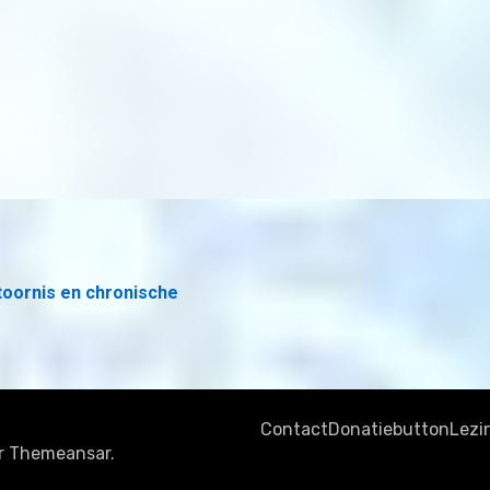
toornis en chronische
Contact
Donatiebutton
Lezi
r
Themeansar
.