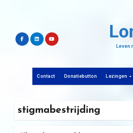
Ga
naar
de
Lo
inhoud
Leven m
Contact
Donatiebutton
Lezingen
stigmabestrijding