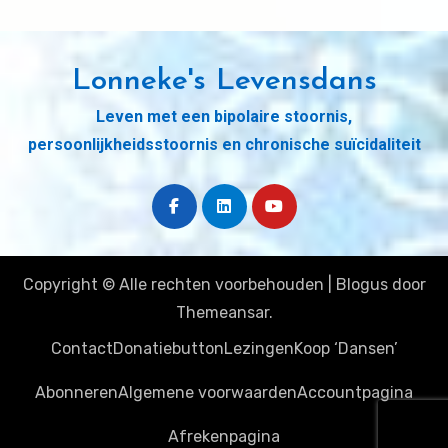
Lonneke's Levensdans
Leven met een bipolaire stoornis,
persoonlijkheidsstoornis en chronische suïcidaliteit
Copyright © Alle rechten voorbehouden
|
Blogus
door
Themeansar
.
Contact
Donatiebutton
Lezingen
Koop ‘Dansen’
Abonneren
Algemene voorwaarden
Accountpagina
Afrekenpagina