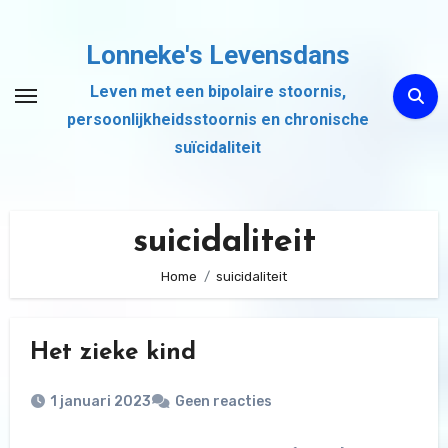
Ga
naar
Lonneke's Levensdans
de
Leven met een bipolaire stoornis,
inhoud
persoonlijkheidsstoornis en chronische
suïcidaliteit
suicidaliteit
Home
suicidaliteit
Het zieke kind
1 januari 2023
Geen reacties