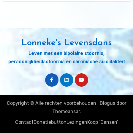
Lonneke's Levensdans
Leven met een bipolaire stoornis,
persoonlijkheidsstoornis en chronische suïcidaliteit
Copyright © Alle rechten voorbehouden
|
Blogus
door
Themeansar
.
Contact
Donatiebutton
Lezingen
Koop ‘Dansen’