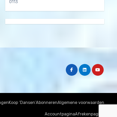
0113
ngen
Koop ‘Dansen’
Abonneren
Algemene voorwaarden
Accountpagina
Afrekenpagina