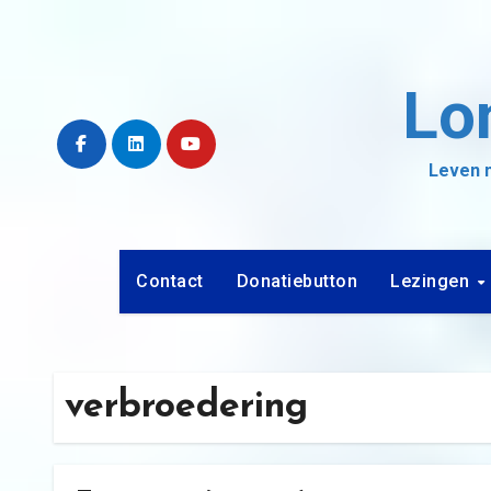
Ga
naar
de
Lo
inhoud
Leven m
Contact
Donatiebutton
Lezingen
verbroedering