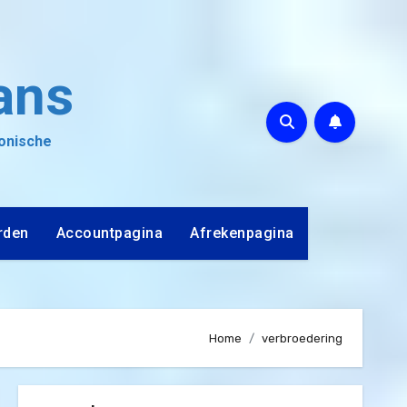
ans
ronische
rden
Accountpagina
Afrekenpagina
Home
verbroedering