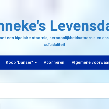
nneke's Levensd
et een bipolaire stoornis, persoonlijkheidsstoornis en ch
suïcidaliteit
Koop ‘Dansen’
Abonneren
Algemene voorwaa