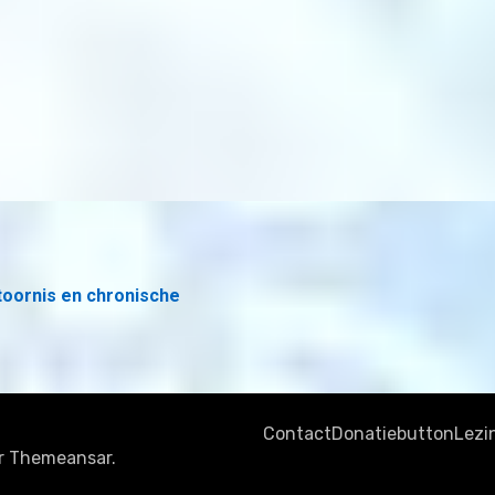
toornis en chronische
Contact
Donatiebutton
Lezi
r
Themeansar
.