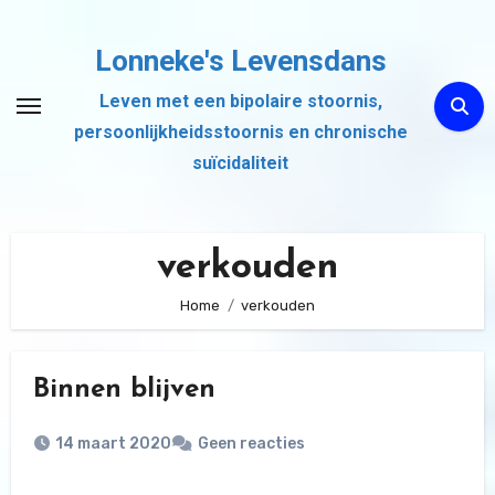
Ga
naar
Lonneke's Levensdans
de
Leven met een bipolaire stoornis,
inhoud
persoonlijkheidsstoornis en chronische
suïcidaliteit
verkouden
Home
verkouden
Binnen blijven
14 maart 2020
Geen reacties