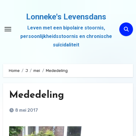
Ga
naar
Lonneke's Levensdans
de
Leven met een bipolaire stoornis,
inhoud
persoonlijkheidsstoornis en chronische
suïcidaliteit
Home
J
mei
Mededeling
Mededeling
8 mei 2017