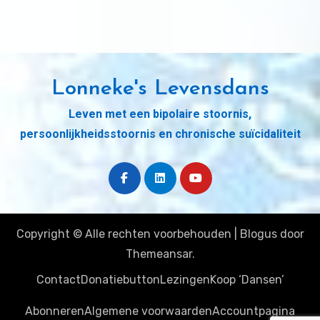
Lonneke's Levensdans
Leven met een bipolaire stoornis,
persoonlijkheidsstoornis en chronische suïcidaliteit
Copyright © Alle rechten voorbehouden
|
Blogus
door
Themeansar
.
Contact
Donatiebutton
Lezingen
Koop ‘Dansen’
Abonneren
Algemene voorwaarden
Accountpagina