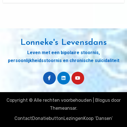
Lonneke's Levensdans
Leven met een bipolaire stoornis,
persoonlijkheidsstoornis en chronische suïcidaliteit
Copyright © Alle rechten voorbehouden
|
Blogus
door
Themeansar
.
Contact
Donatiebutton
Lezingen
Koop ‘Dansen’