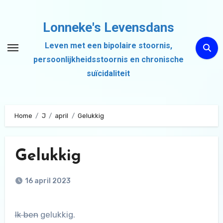
Ga
naar
Lonneke's Levensdans
de
Leven met een bipolaire stoornis,
inhoud
persoonlijkheidsstoornis en chronische
suïcidaliteit
Home
J
april
Gelukkig
Gelukkig
16 april 2023
Ik ben
gelukkig.