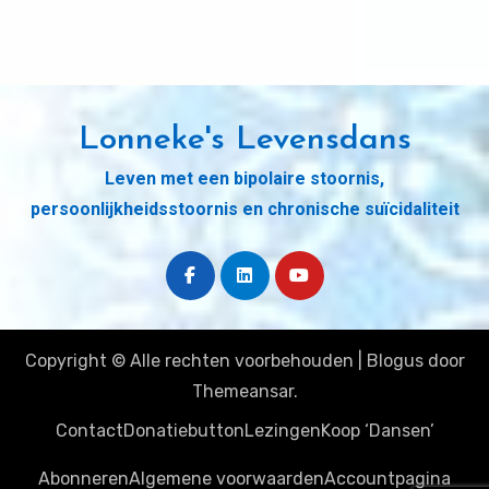
Lonneke's Levensdans
Leven met een bipolaire stoornis,
persoonlijkheidsstoornis en chronische suïcidaliteit
Copyright © Alle rechten voorbehouden
|
Blogus
door
Themeansar
.
Contact
Donatiebutton
Lezingen
Koop ‘Dansen’
Abonneren
Algemene voorwaarden
Accountpagina