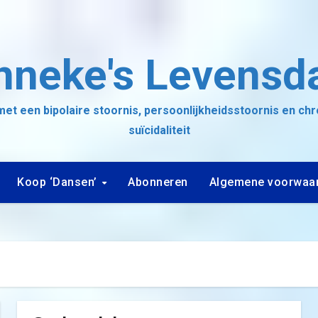
nneke's Levensd
et een bipolaire stoornis, persoonlijkheidsstoornis en ch
suïcidaliteit
Koop ‘Dansen’
Abonneren
Algemene voorwaa