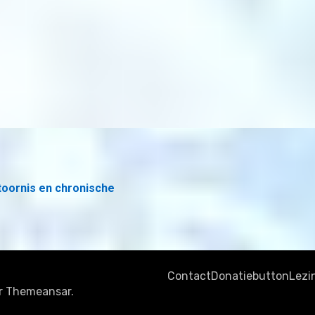
toornis en chronische
Contact
Donatiebutton
Lezi
r
Themeansar
.