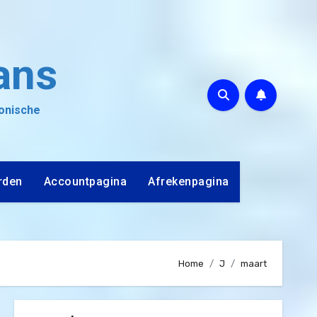
ans
ronische
rden
Accountpagina
Afrekenpagina
Home
J
maart