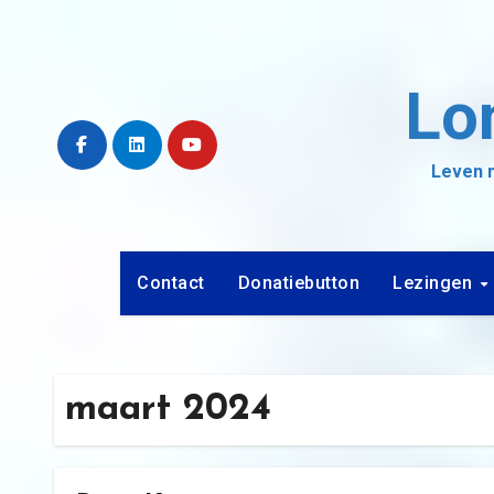
Ga
naar
de
Lo
inhoud
Leven m
Contact
Donatiebutton
Lezingen
maart 2024