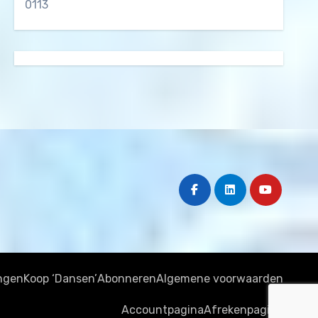
0113
ngen
Koop ‘Dansen’
Abonneren
Algemene voorwaarden
Accountpagina
Afrekenpagina