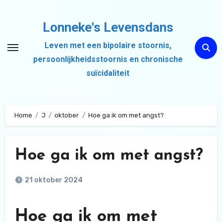
Ga
naar
Lonneke's Levensdans
de
Leven met een bipolaire stoornis,
inhoud
persoonlijkheidsstoornis en chronische
suïcidaliteit
Home
J
oktober
Hoe ga ik om met angst?
Hoe ga ik om met angst?
21 oktober 2024
Hoe ga ik om met