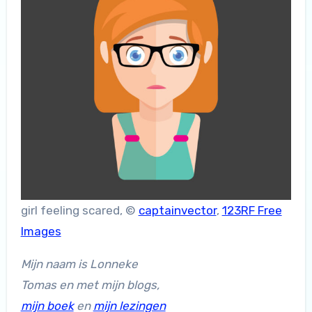
girl feeling scared, ©
captainvector
,
123RF Free
Images
Mijn naam is Lonneke
Tomas en met mijn blogs,
mijn boek
en
mijn lezingen