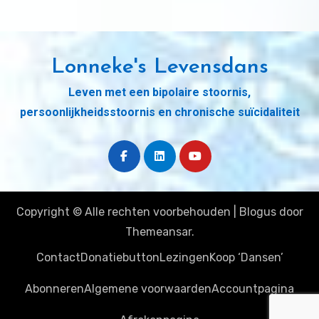
Lonneke's Levensdans
Leven met een bipolaire stoornis,
persoonlijkheidsstoornis en chronische suïcidaliteit
Copyright © Alle rechten voorbehouden
|
Blogus
door
Themeansar
.
Contact
Donatiebutton
Lezingen
Koop ‘Dansen’
Abonneren
Algemene voorwaarden
Accountpagina