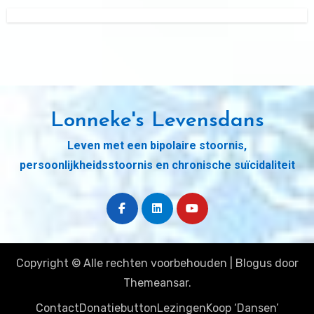
Lonneke's Levensdans
Leven met een bipolaire stoornis,
persoonlijkheidsstoornis en chronische suïcidaliteit
Copyright © Alle rechten voorbehouden
|
Blogus
door
Themeansar
.
Contact
Donatiebutton
Lezingen
Koop ‘Dansen’