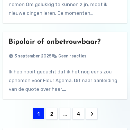
nemen Om gelukkig te kunnen zijn, moet ik
nieuwe dingen leren. De momenten…
Bipolair of onbetrouwbaar?
3 september 2025
Geen reacties
Ik heb nooit gedacht dat ik het nog eens zou
opnemen voor Fleur Agema. Dit naar aanleiding
van de quote over haar,…
Berichten
1
2
…
4
paginering