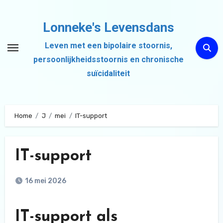
Ga
naar
Lonneke's Levensdans
de
Leven met een bipolaire stoornis,
inhoud
persoonlijkheidsstoornis en chronische
suïcidaliteit
Home
J
mei
IT-support
IT-support
16 mei 2026
IT-support als