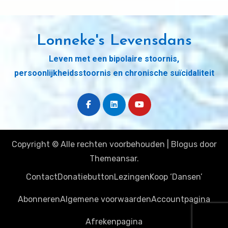
Lonneke's Levensdans
Leven met een bipolaire stoornis,
persoonlijkheidsstoornis en chronische suïcidaliteit
Copyright © Alle rechten voorbehouden
|
Blogus
door
Themeansar
.
Contact
Donatiebutton
Lezingen
Koop ‘Dansen’
Abonneren
Algemene voorwaarden
Accountpagina
Afrekenpagina