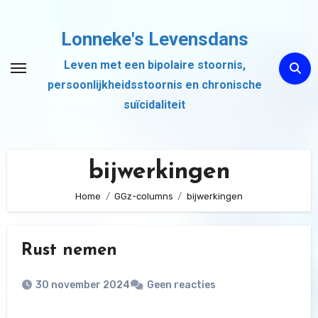
Ga
naar
Lonneke's Levensdans
de
Leven met een bipolaire stoornis,
inhoud
persoonlijkheidsstoornis en chronische
suïcidaliteit
bijwerkingen
Home
GGz-columns
bijwerkingen
Rust nemen
30 november 2024
Geen reacties