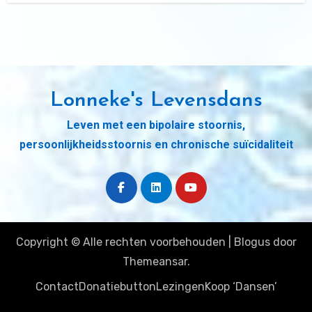
Lonneke's Levensdans
Leven met een bipolaire stoornis,
persoonlijkheidsstoornis en chronische suïcidaliteit
Copyright © Alle rechten voorbehouden
|
Blogus
door
Themeansar
.
Contact
Donatiebutton
Lezingen
Koop ‘Dansen’