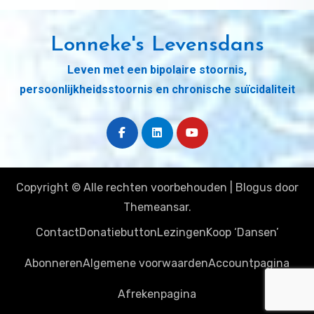
Lonneke's Levensdans
Leven met een bipolaire stoornis,
persoonlijkheidsstoornis en chronische suïcidaliteit
Copyright © Alle rechten voorbehouden
|
Blogus
door
Themeansar
.
Contact
Donatiebutton
Lezingen
Koop ‘Dansen’
Abonneren
Algemene voorwaarden
Accountpagina
Afrekenpagina