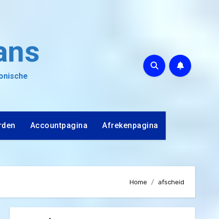
ans
ronische
rden
Accountpagina
Afrekenpagina
Home
afscheid