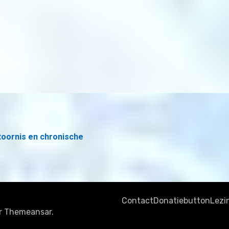
toornis en chronische
Contact
Donatiebutton
Lezi
r
Themeansar
.