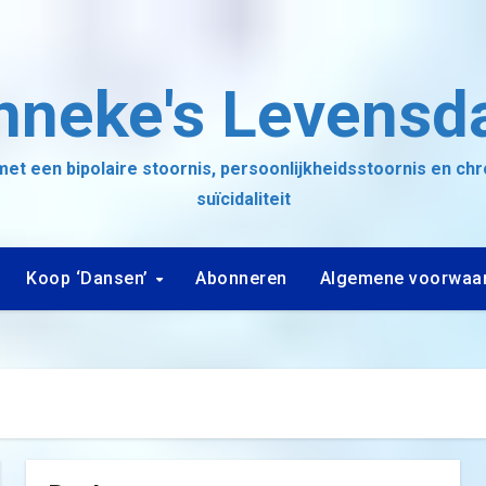
nneke's Levensd
et een bipolaire stoornis, persoonlijkheidsstoornis en ch
suïcidaliteit
Koop ‘Dansen’
Abonneren
Algemene voorwaa