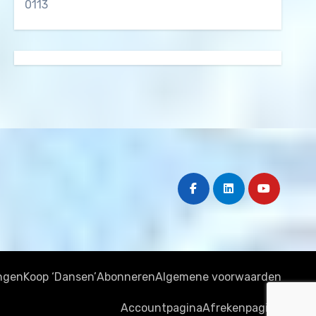
0113
ngen
Koop ‘Dansen’
Abonneren
Algemene voorwaarden
Accountpagina
Afrekenpagina