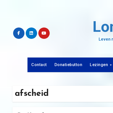
Ga
naar
de
Lo
inhoud
Leven m
Contact
Donatiebutton
Lezingen
afscheid