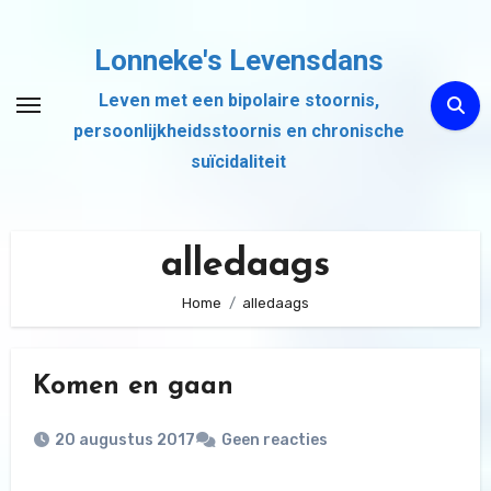
Ga
naar
Lonneke's Levensdans
de
Leven met een bipolaire stoornis,
inhoud
persoonlijkheidsstoornis en chronische
suïcidaliteit
alledaags
Home
alledaags
Komen en gaan
20 augustus 2017
Geen reacties