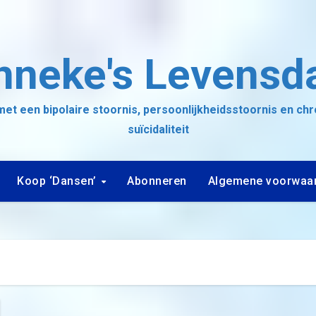
nneke's Levensd
et een bipolaire stoornis, persoonlijkheidsstoornis en ch
suïcidaliteit
Koop ‘Dansen’
Abonneren
Algemene voorwaa