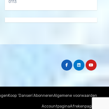
0113
ngen
Koop ‘Dansen’
Abonneren
Algemene voorwaarden
Accountpagina
Afrekenpagina