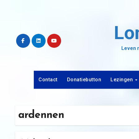
Ga
naar
de
Lo
inhoud
Leven m
Contact
Donatiebutton
Lezingen
ardennen