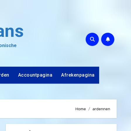
ans
ronische
rden
Accountpagina
Afrekenpagina
Home
ardennen