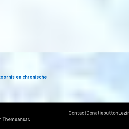
toornis en chronische
Contact
Donatiebutton
Lezi
r
Themeansar
.