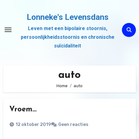
Ga
naar
Lonneke's Levensdans
de
Leven met een bipolaire stoornis,
inhoud
persoonlijkheidsstoornis en chronische
suïcidaliteit
auto
Home
auto
Vroem…
12 oktober 2019
Geen reacties