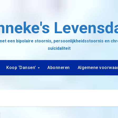
nneke's Levensd
et een bipolaire stoornis, persoonlijkheidsstoornis en ch
suïcidaliteit
Koop ‘Dansen’
Abonneren
Algemene voorwaa