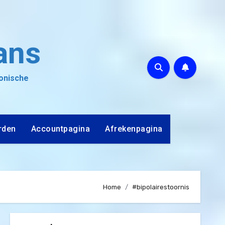
ans
ronische
rden
Accountpagina
Afrekenpagina
Home
#bipolairestoornis