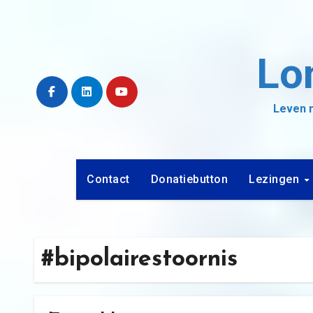
Ga
naar
de
Lo
inhoud
Leven m
Contact
Donatiebutton
Lezingen
#bipolairestoornis