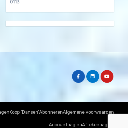
0113
ngen
Koop ‘Dansen’
Abonneren
Algemene voorwaarden
Accountpagina
Afrekenpagina