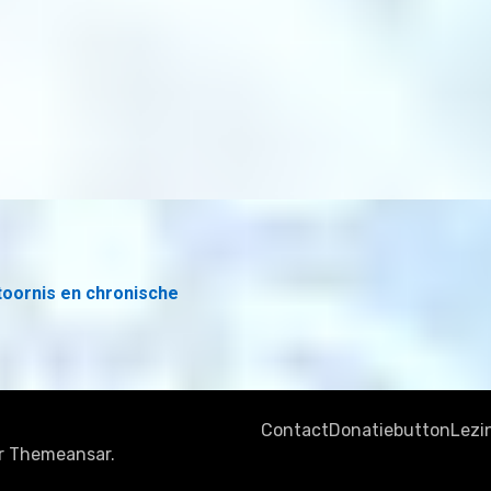
toornis en chronische
Contact
Donatiebutton
Lezi
r
Themeansar
.