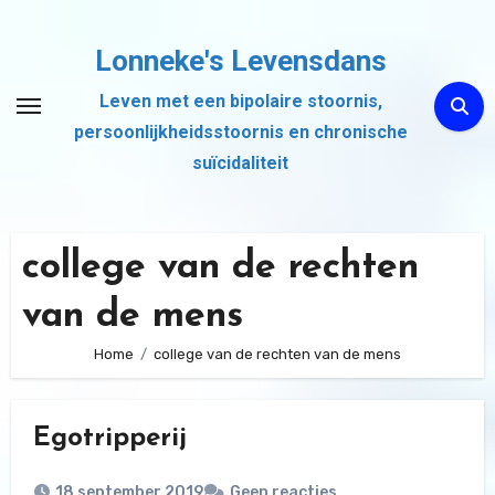
Ga
naar
Lonneke's Levensdans
de
Leven met een bipolaire stoornis,
inhoud
persoonlijkheidsstoornis en chronische
suïcidaliteit
college van de rechten
van de mens
Home
college van de rechten van de mens
Egotripperij
18 september 2019
Geen reacties