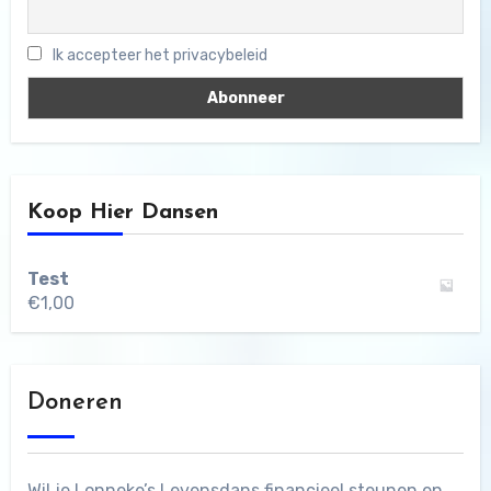
Ik accepteer het privacybeleid
Koop Hier Dansen
Test
€
1,00
Doneren
Wil je Lonneke’s Levensdans financieel steunen en