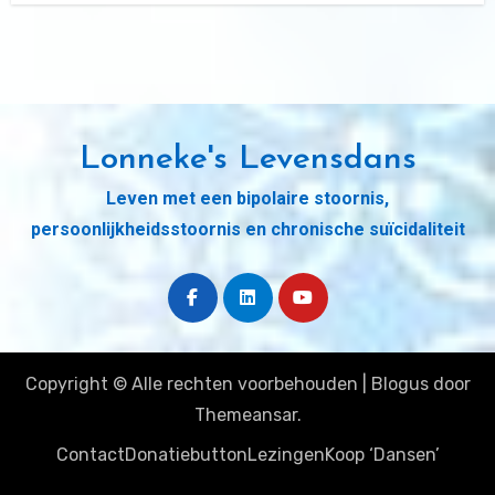
Lonneke's Levensdans
Leven met een bipolaire stoornis,
persoonlijkheidsstoornis en chronische suïcidaliteit
Copyright © Alle rechten voorbehouden
|
Blogus
door
Themeansar
.
Contact
Donatiebutton
Lezingen
Koop ‘Dansen’