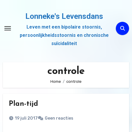
Ga
naar
Lonneke's Levensdans
de
Leven met een bipolaire stoornis,
inhoud
persoonlijkheidsstoornis en chronische
suïcidaliteit
controle
Home
controle
Plan-tijd
19 juli 2017
Geen reacties